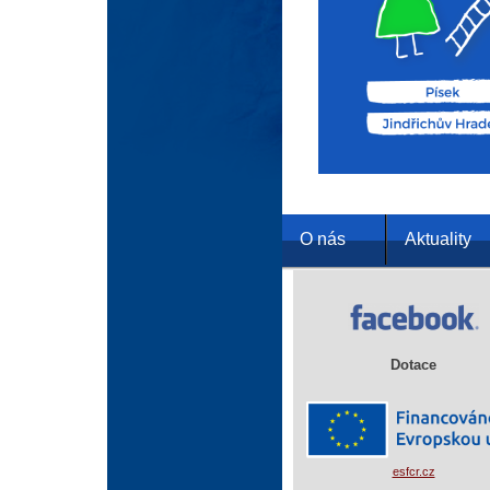
O nás
Aktuality
Dotace
esfcr.cz