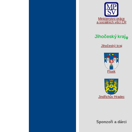
Ministerstvo práce
a sociálních věcí ČR
Jihočeský kraj
Písek
Jindřichův Hradec
Sponzoři a dárci