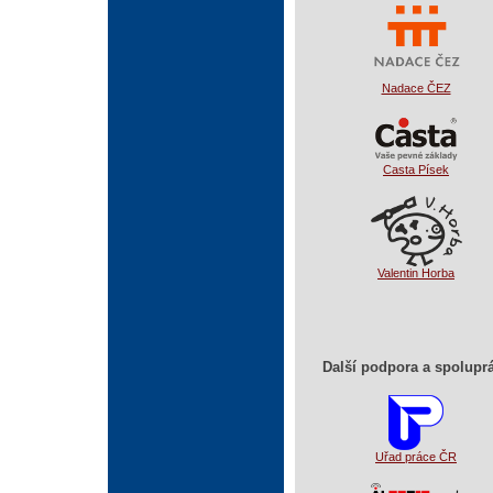
Nadace ČEZ
Casta Písek
Valentin Horba
Další podpora a spolupr
Uřad práce ČR